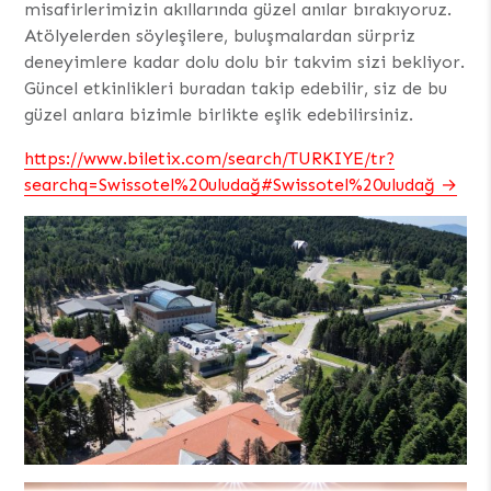
misafirlerimizin akıllarında güzel anılar bırakıyoruz.
Atölyelerden söyleşilere, buluşmalardan sürpriz
deneyimlere kadar dolu dolu bir takvim sizi bekliyor.
Güncel etkinlikleri buradan takip edebilir, siz de bu
güzel anlara bizimle birlikte eşlik edebilirsiniz.
https://www.biletix.com/search/TURKIYE/tr?
searchq=Swissotel%20uludağ#Swissotel%20uludağ