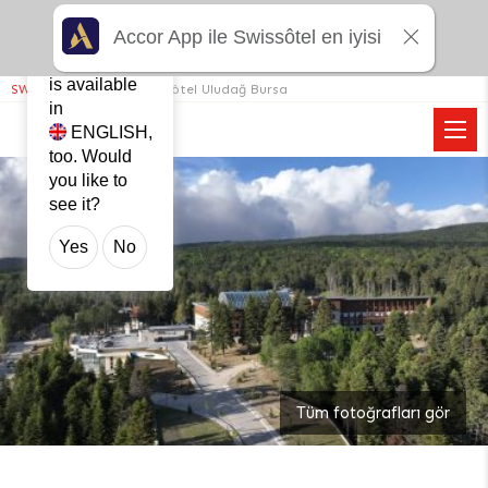
Accor App ile Swissôtel en iyisi
X
This website
is available
SWISSÔTEL.COM
>
Swissôtel Uludağ Bursa
in
ENGLISH
,
too. Would
you like to
see it?
Yes
No
Tüm fotoğrafları gör