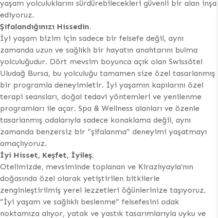
yaşam yolculuklarını sürdürebilecekleri güvenli bir alan inşa
ediyoruz.
Şifalandığınızı
Hissedin.
İyi yaşam bizim için sadece bir felsefe değil, aynı
zamanda uzun ve sağlıklı bir hayatın anahtarını bulma
yolculuğudur. Dört mevsim boyunca açık olan Swissôtel
Uludağ Bursa, bu yolculuğu tamamen size özel tasarlanmış
bir programla deneyimletir. İyi yaşamın kapılarını özel
terapi seansları, doğal tedavi yöntemleri ve yenilenme
programları ile açar. Spa & Wellness alanları ve özenle
tasarlanmış odalarıyla sadece konaklama değil, aynı
zamanda benzersiz bir “şifalanma” deneyimi yaşatmayı
amaçlıyoruz.
İyi Hisset, Keşfet, İyileş.
Otelimizde, mevsiminde toplanan ve Kirazlıyayla’nın
doğasında özel olarak yetiştirilen bitkilerle
zenginleştirilmiş yerel lezzetleri öğünlerinize taşıyoruz.
”İyi yaşam ve sağlıklı beslenme” felsefesini odak
noktamıza alıyor, yatak ve yastık tasarımlarıyla uyku ve