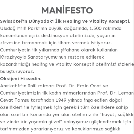
MANIFESTO
Swissôtel’in
Dünyadaki İlk
Healing
ve
Vitality
Konsepti.
Uludağ Milli Parkı’nın büyülü doğasında, 1.500 rakımda
konumlanan eşsiz destinasyon otelimizde, yaşamın
zirvesine tırmanmak için ilham vermek istiyoruz.
Cumhuriyetin ilk yıllarında şifahane olarak kullanılan
Kirazlıyayla Sanatoryumu’nun restore edilerek
kazandırıldığı healing ve vitality konseptli otelimizi sizlerle
buluşturuyoruz.
Oksijeni Hissedin.
Anıtkabir’in ünlü mimarı Prof. Dr. Emin Onat ve
Cumhuriyetimizin ilk kadın mimarlarından Prof. Dr. Leman
Cevat Tomsu tarafından 1949 yılında inşa edilen doğal
özellikleri ile iyileşmek için gerekli tüm özelliklere sahip
olan özel bir konumda yer alan otelimiz ile ”hayat; sağlıklı
ve zinde bir yaşamla güzel” anlayışımızı güçlendirmek için
tarihimizden yararlanıyoruz ve konuklarımıza sağlıklı