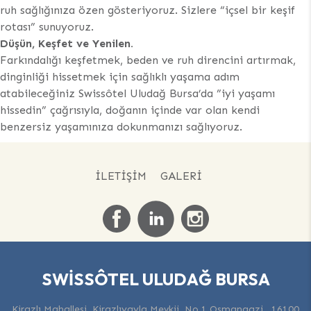
ruh sağlığınıza özen gösteriyoruz. Sizlere “içsel bir keşif
rotası” sunuyoruz.
Düşün, Keşfet ve Yenilen.
Farkındalığı keşfetmek, beden ve ruh direncini artırmak,
dinginliği hissetmek için sağlıklı yaşama adım
atabileceğiniz Swissôtel Uludağ Bursa’da ”iyi yaşamı
hissedin” çağrısıyla, doğanın içinde var olan kendi
benzersiz yaşamınıza dokunmanızı sağlıyoruz.
İLETIŞIM
GALERI
SWISSÔTEL ULUDAĞ BURSA
Kirazlı Mahallesi, Kirazlıyayla Mevkii, No 1 Osmangazi , 16100